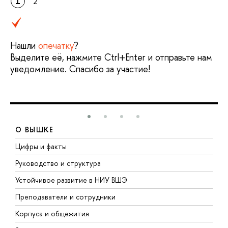
1
2
Нашли
опечатку
?
Выделите её, нажмите Ctrl+Enter и отправьте нам
уведомление. Спасибо за участие!
О ВЫШКЕ
Цифры и факты
Л
Руководство и структура
Д
Устойчивое развитие в НИУ ВШЭ
О
Преподаватели и сотрудники
П
Корпуса и общежития
В