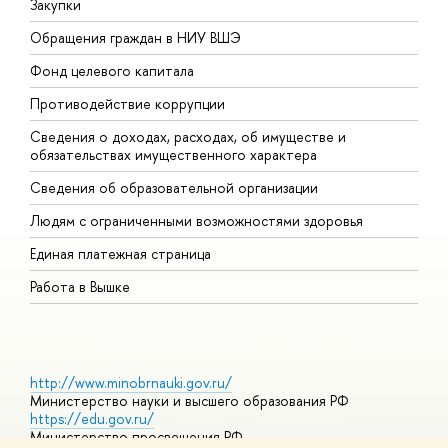
Закупки
П
Обращения граждан в НИУ ВШЭ
А
Фонд целевого капитала
Д
Противодействие коррупции
Ц
Сведения о доходах, расходах, об имуществе и
Б
обязательствах имущественного характера
О
Сведения об образовательной организации
О
Людям с ограниченными возможностями здоровья
Единая платежная страница
Работа в Вышке
http://www.minobrnauki.gov.ru/
Министерство науки и высшего образования РФ
https://edu.gov.ru/
Министерство просвещения РФ