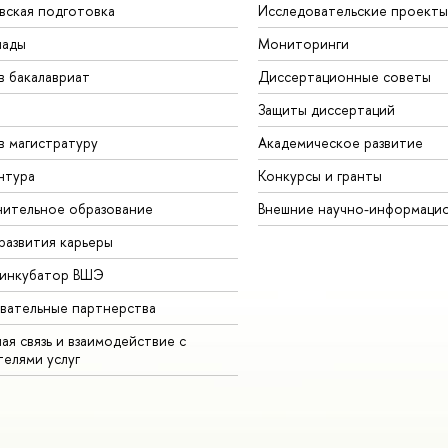
вская подготовка
Исследовательские проекты
иады
Мониторинги
в бакалавриат
Диссертационные советы
Защиты диссертаций
в магистратуру
Академическое развитие
нтура
Конкурсы и гранты
ительное образование
Внешние научно-информаци
развития карьеры
-инкубатор ВШЭ
вательные партнерства
ая связь и взаимодействие с
телями услуг