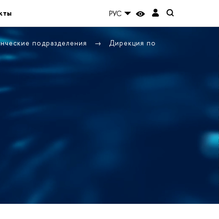
кты
РУС
енческие подразделения
Дирекция по