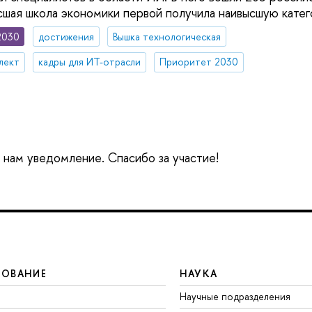
ысшая школа экономики первой получила наивысшую кате
2030
достижения
Вышка технологическая
лект
кадры для ИТ-отрасли
Приоритет 2030
е нам уведомление. Спасибо за участие!
ЗОВАНИЕ
НАУКА
Научные подразделения