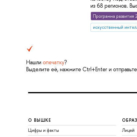
из 68 регионов. В
Программа развития 
искусственный интел
Нашли
опечатку
?
Выделите её, нажмите Ctrl+Enter и отправьт
О ВЫШКЕ
ОБРА
Цифры и факты
Лицей