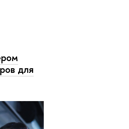
ером
дров для